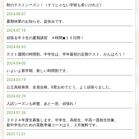
秋のテストシーズン！（そうじゃない学校も多いけれど）
2024.08.07
夏期休業のお知らせ。盆休みです。
2024.07.10
頑張る中３生の夏期講習 ４時間✖️１５日間！
2024.06.03
テスト週間の時間割。中学生は、学年最初の定期テスト。がんばろう！
2024.04.05
いよいよ新学期、新しい時間割です。
2024.03.19
公立高校発表、全員合格。0君おめでとう、よく頑張りました。
2024.02.29
入試シーズンも終盤、あと一息、頑張れ！
2024.01.26
２０２４年度生募集します。中学生、高校生、中高一貫校生対象。
新中学生のための英数準備コースは２、３月無料です。
2023.12.21