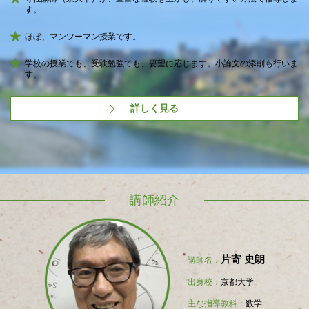
す。
ほぼ、マンツーマン授業です。
学校の授業でも、受験勉強でも、要望に応じます。小論文の添削も行いま
す。
詳しく見る
講師紹介
片寄 史朗
講師名：
出身校：
京都大学
主な指導教科：
数学